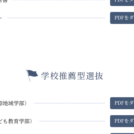
ト
PDF
を
ダ
学校推薦型選抜
際地域学部）
PDF
を
ダ
ども教育学部）
PDF
を
ダ