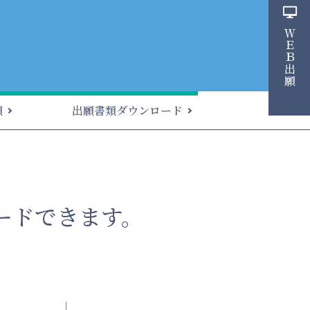
ＷＥＢ出願
願
出願書類ダウンロード
ードできます。