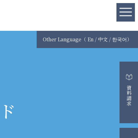
Other Language（ En / 中文 / 한국어）
資料請求
ド