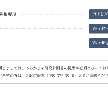
院募集要項
PDF
を
ダ
Word
を
WordF
関しましては、あらかじめ研究計画書の提出が必須となってお
ご希望の方は、入試広報課（
059-372-3940
）までご連絡くだ