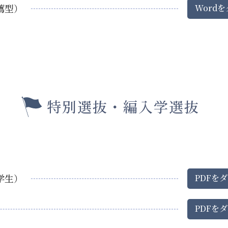
薦型）
Word
を
特別選抜・編入学選抜
学生）
PDF
を
ダ
PDF
を
ダ