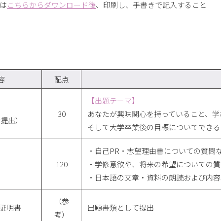
トは
こちらからダウンロード後
、印刷し、手書きで記入すること
容
配点
【出題テーマ】
30
あなたが興味関心を持っていること、学
時提出）
そして大学卒業後の目標についてできる
・自己PR・志望理由書についての質問
120
・学修意欲や、将来の希望についての質
・日本語の文章・資料の朗読および内容
（参
績証明書
出願書類として提出
考）