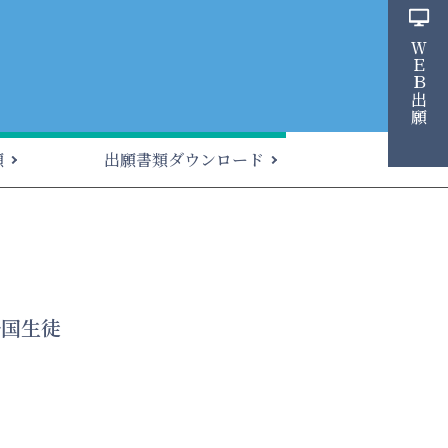
ＷＥＢ出願
願
出願書類ダウンロード
帰国生徒