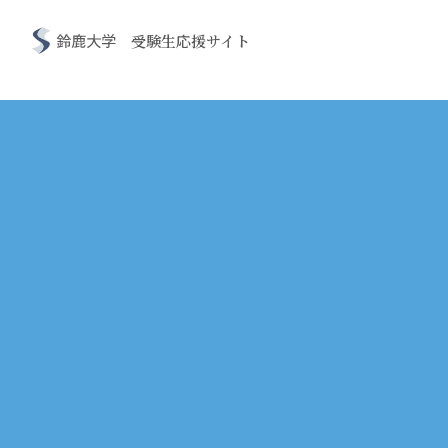
鈴鹿大学・鈴鹿大学短期大学部
受験生応援サイト