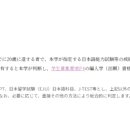
日までに20歳に達する者で、本学が指定する日本語能力試験等の
を有すると本学が判断し、
学生募集要項P4
の編入学（出願）資格
PT、日本留学試験（EJU）日本語科目、J-TEST等とし、上記以
なお、必要に応じて、面接その他の方法により総合的に判定します